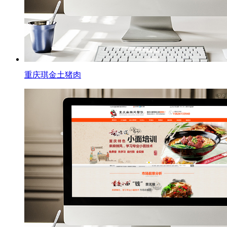
重庆琪金土猪肉